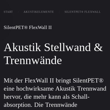
Zum Hauptinhalt springen
START
AKUSTIKELEMENTE
SILENTPET® FLEXWALL
SilentPET® FlexWall II
Akustik Stellwand &
Trennwände
Mit der FlexWall II bringt SilentPET®
eine hoch­wirksame Akustik Trennwand
hervor, die mehr kann als Schall­
absorption. Die Trenn­wände