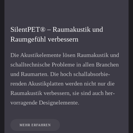
SilentPET® – Raumakustik und
Raumgefühl verbessern
Die Akustikelemente lösen Raum­akustik und
schall­technische Pro­bleme in allen Branchen
und Raum­arten. Die hoch schall­ab­sor­bie­
renden Akustik­platten werden nicht nur die
Raum­akustik verbes­sern, sie sind auch her­
vor­ragende Design­elemente.
MEHR ERFAHREN