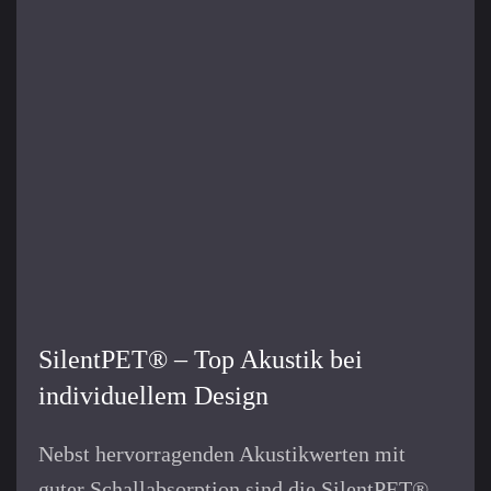
SilentPET® – Top Akustik bei
individuellem Design
Nebst hervorragenden Akustik­werten mit
guter Schall­absorption sind die SilentPET®